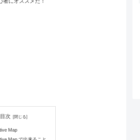
心者にオススメだ！
目次
ctive Map
active Map で出来ること