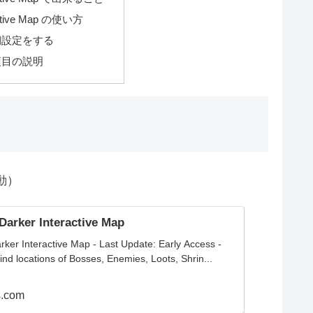
active Map の使い方
期設定をする
項目の説明
動）
Darker Interactive Map
rker Interactive Map - Last Update: Early Access -
ind locations of Bosses, Enemies, Loots, Shrin...
s.com